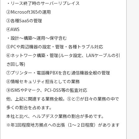
・リース終了時のサーバーリプレイス
②Microsoft365の運用
③各種SaaSの管理
④AWS
・設計～構築～運用～保守含む
⑤PCや周辺機器の設定・管理・各種トラブル対応
⑥ネットワーク構築・管理(ルータ設定、LANケーブルの引
き回し等)
⑦プリンター・電話機PBXを含む通信機器全般の管理
⑧情報セキュリティ担当としての業務
⑨ISMSやPマーク、PCI-DSS等の監査対応
他、上記に関連する業務全般。⑤と⑦が日々の業務の中で
多くの割合を占めます。
本社と比べ、ヘルプデスク業務の割合が多めです。
※年1回程度地方拠点への出張（1～２日程度）があります