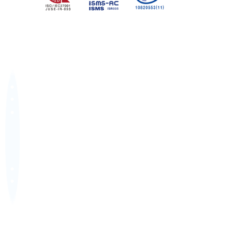
TOP
コプロについて
− コプロを知る
− コプロの仕事
− コプロの社員
ブログ
NEWS
採用情報
− 新卒
− 中途
− パート
説明会情報
ENTRY