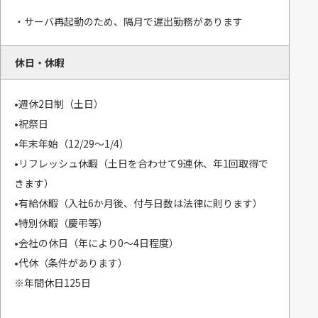
・サーバ再起動のため、隔月で遅出勤務があります
休日・休暇
•週休2日制（土日）
•祝祭日
•年末年始（12/29～1/4）
•リフレッシュ休暇（土日を合わせて9連休、年1回取得で
きます）
•有給休暇（入社6か月後、付与日数は法律に則ります）
•特別休暇（慶弔等）
•会社の休日（年により0～4日程度）
•代休（条件があります）
※年間休日125日